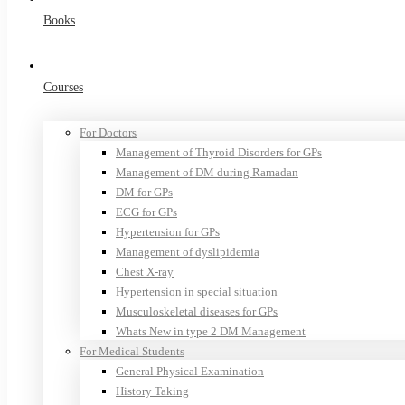
Books
Courses
For Doctors
Management of Thyroid Disorders for GPs
Management of DM during Ramadan
DM for GPs
ECG for GPs
Hypertension for GPs
Management of dyslipidemia
Chest X-ray
Hypertension in special situation
Musculoskeletal diseases for GPs
Whats New in type 2 DM Management
For Medical Students
General Physical Examination
History Taking