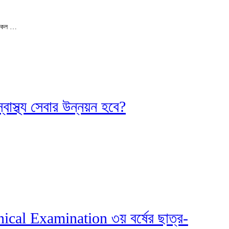
িকেল …
বাস্থ্য সেবার উন্নয়ন হবে?
al Examination ৩য় বর্ষের ছাত্র-