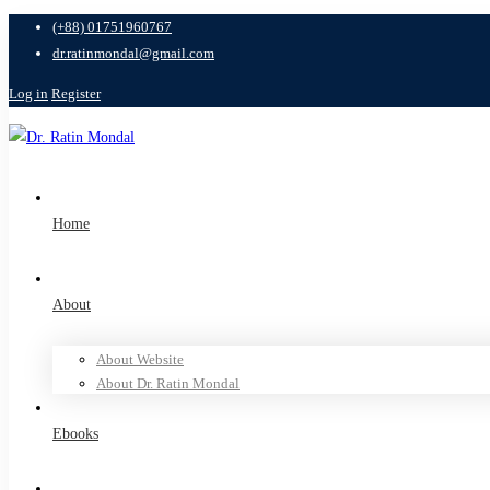
(+88) 01751960767
dr.ratinmondal@gmail.com
Log in
Register
Home
About
About Website
About Dr. Ratin Mondal
Ebooks